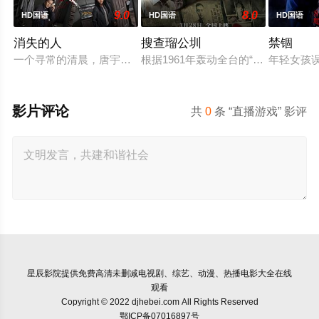
9.0
8.0
HD国语
HD国语
HD国语
消失的人
搜查瑠公圳
禁锢
一个寻常的清晨，唐宇（郑恺 饰）的儿子在楼梯间凭空消失；隔
根据1961年轰动全台的“瑠公圳分
年轻女孩
影片评论
共
0
条 “直播游戏” 影评
星辰影院
提供免费高清未删减电视剧、综艺、动漫、热播电影大全在线
观看
Copyright © 2022 djhebei.com All Rights Reserved
鄂ICP备07016897号