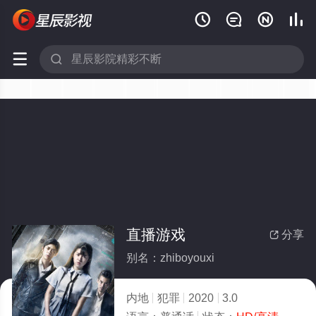






直播游戏
分享

别名：zhiboyouxi
内地
犯罪
2020
3.0