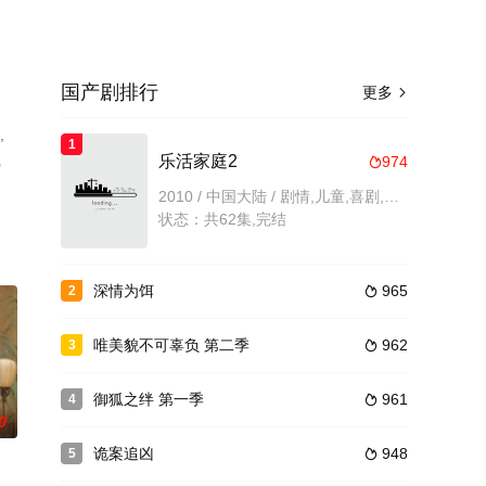
国产剧排行
更多

,
1
，
乐活家庭2
974

2010 / 中国大陆 / 剧情,儿童,喜剧,国产剧,国产
状态：共62集,完结
深情为饵
965
2

唯美貌不可辜负 第二季
962
3

御狐之绊 第一季
961
4

0
诡案追凶
948
5
