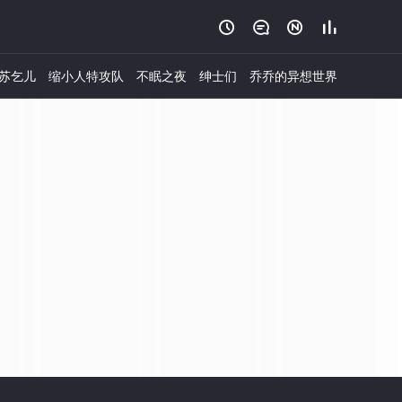




苏乞儿
缩小人特攻队
不眠之夜
绅士们
乔乔的异想世界