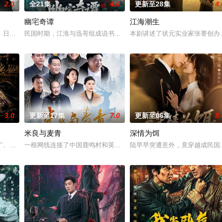
2.0
全21集
4.0
更新至28集
4.
幽宅奇谭
江海潮生
被父母忽视，在艰苦环境中长大，但她始终刻苦学习，憧憬未来。为此，苏琳
，日军大队长野田天一、中队长三木武夫等带兵参加围剿。冀中军区损失惨重，
民国时期，江淮与迅哥组成说书班子，偶遇“白天人住屋，晚上鬼占房
本剧讲述了状元实业家张謇创办
3.0
更新至17集
7.0
更新至06集
8.
米良与麦青
深情为饵
业挑战与境外竞争，通过创新实践实现本土设计理念突破的故事。
广、使用由“中国准备银行”发行的伪钞货币。根据党中央指示，高景波、徐邵
一根网线连接了中国鹿鸣村和英国牛津，麦香通过视频向米良宣告：
陆早早突遭意外，竟穿越成民国