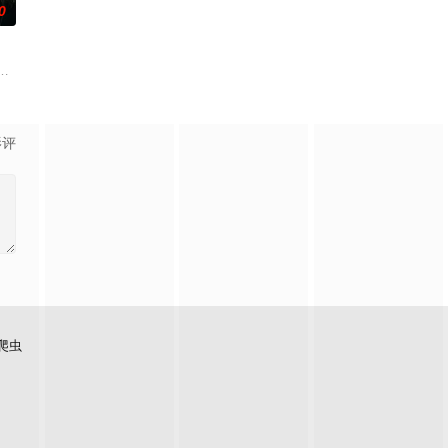
0
的道路上，经历复杂的人物
，继而卷入虎云国内乱的漩涡，身陷重重危机，而在一次次险象
顾炎女儿奴的属性，请求老炮儿顾炎带自己用程序员身份卧底电诈集团以求查
影评
爬虫