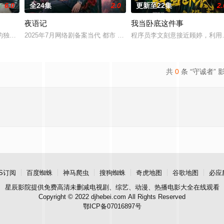
6.0
全24集
2.0
更新至22集
2.
夜语记
我当卧底这件事
他们在复杂局势中坚守初心、勇敢面对困难的爱情故事。通过剧中主人公在成长
的独家连载漫画《吾凰在上》。现代少女奚圆（姜贞羽 饰）因意外踏入玄机界
2025年7月网络剧备案当代 都市 海南越酷文化传媒有限公司
程序员李文刻意接近顾婷，利用
共
0
条 “守诚者” 
S订阅
百度蜘蛛
神马爬虫
搜狗蜘蛛
奇虎地图
谷歌地图
必应
星辰影院
提供免费高清未删减电视剧、综艺、动漫、热播电影大全在线观看
Copyright © 2022 djhebei.com All Rights Reserved
鄂ICP备07016897号