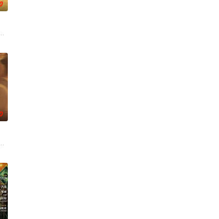
0
苦练口语并争取到了英文朗
袁政委不幸牺牲。杨团长指挥突围，季连长担任最后狙击任务，
”的阴阳宅，江淮被掳走配“阴婚”。他与女探长穆英搭档，侦破阎王娶亲、五鬼
大生企业，实业报国的故事。甲午战争后，国家蒙羞，张謇虽高中状元，却渴
0
梁、孙希光和黄鹰等人开始筹备建立冀南银行，手艺人张宝田在
婚不结了。鹿鸣村开了锅，村民大骂麦香是叛徒。麦香是婚前体检查出不孕症，
少夫人苏沐晚，醒来，却是丈夫枪口相对、父母冤案、连环下毒……她于绝境中