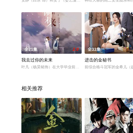
安静（白冰 饰）和安宁（娄艺潇 饰）是双胞胎姐妹，彼此之间
神经大条的高二女生图乐和
全21集
2.0
全33集
我去过你的未来
进击的金秘书
叶凡（杨昊铭饰）在大学毕业前夕向暗恋多年的陶萄（关芯饰）
前综合格斗冠军的金希儿（
相关推荐