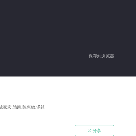
保存到浏览器
成家宏,隋凯,陈惠敏,汤镇
分享
