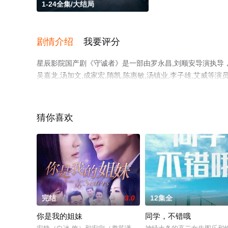
1-24全集/大结局
剧情介绍
我要评分
星辰影院国产剧《守诚者》是一部由罗永昌,刘顺安导演执导，陈小
吴嘉龙,汤加文,成家宏,隋凯,陈惠敏,汤镇业,李子雄,艾威等
手机免费观看高清无删减完整版电视剧全集就上星辰电影网
猜你喜欢
完结
3.0
12集全
你是我的姐妹
同学，不错哦