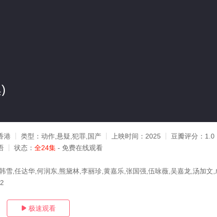
)
香港
类型：
动作,悬疑,犯罪,国产
上映时间：
2025
豆瓣评分：
1.0
语
状态：
全24集
- 免费在线观看
韩雪,任达华,何润东,熊黛林,李丽珍,黄嘉乐,张国强,伍咏薇,吴嘉龙,汤加文,
12
极速观看
