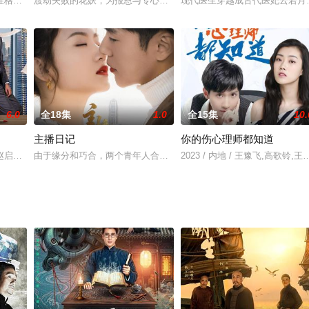
感情十分要好，安静个性温柔可人，而安宁则恰恰相反，桀骜不驯的她骨子里流
性格泼辣的表姐杜艾住在一起，杜艾在图乐所在的高中经营着一个食堂-九号食
渡劫失败的花妖，为报恩与专心苦读的书生、温柔深情的帝王之间会
现代医生穿越成古代医妃云若月
6.0
全18集
1.0
全15集
10.
主播日记
你的伤心理师都知道
告白成功，不想当天陶萄车祸去世，叶凡痛失爱人。接着，叶凡偶然得到陶萄的
赵启玥 饰）意外发现了自己双胞胎妹妹遭到了公司不公对待，于是金希儿亲自
由于缘分和巧合，两个青年人合作直播销售滞销房（前租户为情所困
2023 / 内地 / 王豫飞,高歌铃,