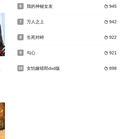
淌着向往自由的血液。父
堂。两姐妹经常发生一些让人啼笑皆非的矛盾。宋阳和春归是图
有怎样的故事发生呢？
，为实现梦想“开一家属于自己的医馆”，融资、招商、搞事业！额外附赠爱情
我的神秘女友
945
6

万人之上
942
7

生死对峙
922
8

0
​勾心​
921
9

女怕嫁错郎dvd版
898
10

一部旧手机，误打误撞接通
上阵扮成妹妹模样进入公司，一路狂虐老板与坏同事，更得到了
自杀在屋内），在解决工作困难的同时，两人破除自己内心的障碍，发生了一连
王渊,程乙轩,杜杜