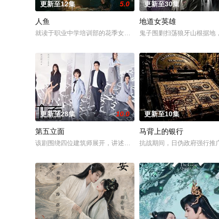
更新至12集
5.0
更新至30集
人鱼
地道女英雄
就读于职业中学培训部的花季女生苏琳（黄杨钿甜 饰），虽自小
鬼子围剿扫荡狼牙山根据地
更新至28集
10.0
更新至10集
第五立面
马背上的银行
该剧围绕四位建筑师展开，讲述了他们在中意合作项目中面对专
抗战期间，日伪政府强行推