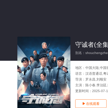
守诚者(全集
别名：shouchengzhe
地区：
中国大陆,中国
语言：
汉语普通话,粤
导演：
罗永昌,刘顺安
主演：
陈小春,李治廷,
更新时间：
2025-07-
在线观看
