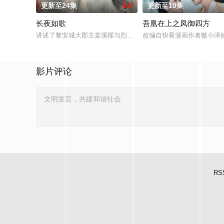
更新至24集
5.0
更新至10集
长夜如歌
吾凰在上之凤御四方
讲述了黎安城大郡主棠溪槿与烈云峥之间曲折动人的情感，以及
改编自快看漫画作者嗷小泽
影片评论
RS