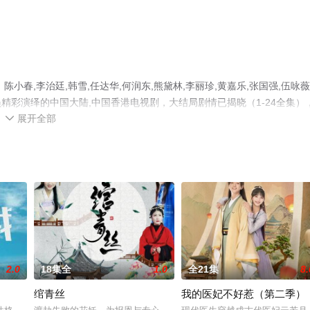
春,李治廷,韩雪,任达华,何润东,熊黛林,李丽珍,黄嘉乐,张国强,伍咏薇
演员精彩演绎的中国大陆,中国香港电视剧，大结局剧情已揭晓（1-24全集）
展开全部
，更多相关信息可移步至豆瓣电视剧、电视猫或剧情网等平台了解。

2.0
18集全
1.0
全21集
8.
绾青丝
我的医妃不好惹（第二季）