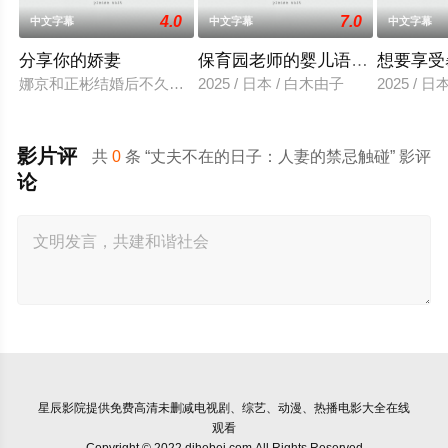
4.0
7.0
中文字幕
中文字幕
中文字幕
分享你的娇妻
保育园老师的婴儿语让人超兴奋
想要享受
娜京和正彬结婚后不久，偶然相遇的年河勋，坠入爱河，背着丈
2025 / 日本 / 白木由子
2025 / 
影片评
共
0
条 “丈夫不在的日子：人妻的禁忌触碰” 影评
论
星辰影院
提供免费高清未删减电视剧、综艺、动漫、热播电影大全在线
观看
Copyright © 2022 djhebei.com All Rights Reserved