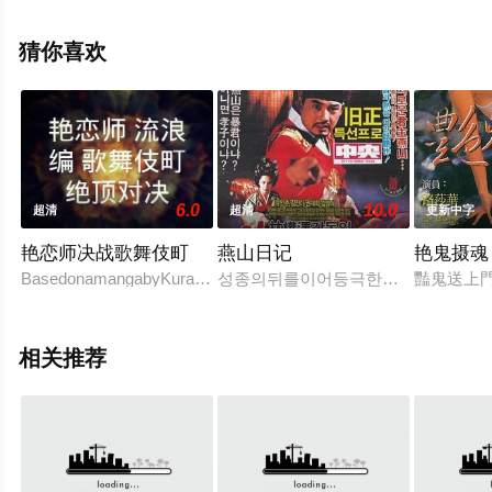
影网，更多相关信息可移步至豆瓣电影、电视猫或剧情网
等平台了解。
猜你喜欢
6.0
10.0
超清
超清
更新中字
艳恋师决战歌舞伎町
燕山日记
艳鬼摄魂
BasedonamangabyKurashinaRyo,theLoveMasterseriespresentsthe
성종의뒤를이어등극한조선조10대연
豔鬼送上門
相关推荐