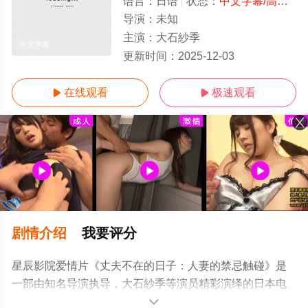
语言：
日语
状态：
中文字幕/高清
- 
导演：
未知
主演：
大石紗季
中文字幕
更新时间：
2025-12-03
在线观看
极速观看


剧情介绍
我要评分
星辰影院爱情片《丈夫不在的日子：人妻的禁忌触碰》是
一部由知名导演执导，大石紗季等演员精彩演绎的日本电
影，手机免费观看高清无删减完整版电影大全就上星辰电
