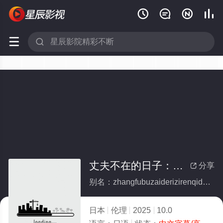






丈夫不在的日子：人妻的禁忌触碰
分享

别名：zhangfubuzaiderizirenqidejinjichupeng
日本
伦理
2025
10.0